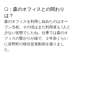
Q：森のオフィスとの関わり
は？
森のオフィスを利用し始めたのはオー
プン当初。その頃はまだ利用者も3人と
少ない状態でしたね。仕事では森のオ
フィスの繋がりが縁で、２年前くらい
に辰野町の移住促進動画を撮りまし
た。
プライベートでも森のオフィスのメン
バーと行動する事がありますね。登山
やクライミングへ一緒に行く事もあり
ます。
Q：移住希望者へのアドバイス
をお願いします。
富士見町は、夏は過ごしやすく、冬は