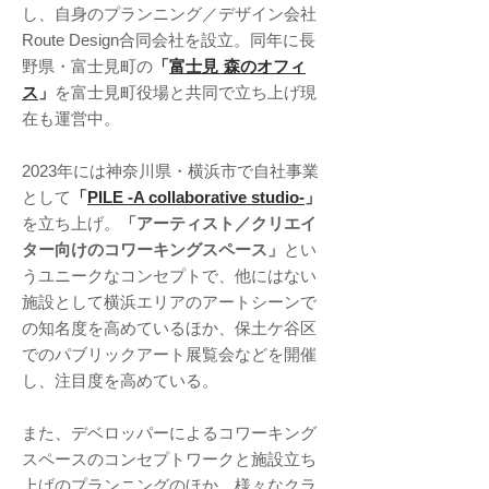
し、自身のプランニング／デザイン会社
合同会社を設立。同年に長
Route Design
野県・富士見町の
「
富士見 森のオフィ
ス
」
を富士見町役場と共同で立ち上げ現
在も運営中。
年には神奈川県・横浜市で自社事業
2023
として
「
」
PILE -A collaborative studio-
を立ち上げ。
「アーティスト／クリエイ
ター向けのコワーキングスペース」
とい
うユニークなコンセプトで、他にはない
施設として横浜エリアのアートシーンで
の知名度を高めているほか、保土ケ谷区
でのパブリックアート展覧会などを開催
し、注目度を高めている。
また、デベロッパーによるコワーキング
スペースのコンセプトワークと施設立ち
上げのプランニングのほか、様々なクラ