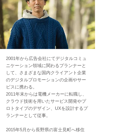
年から広告会社にてデジタルコミュ
2001
ニケーション領域に関わるプランナーと
して、さまざまな国内クライアント企業
のデジタルプロモーションの企画やサー
ビスに携わる。
年末からは電機メーカーに転職し、
2011
クラウド技術を用いたサービス開発やプ
ロトタイプのデザイン、
を設計するプ
UX
ランナーとして従事。
年
月から長野県の富士見町へ移住
2015
5