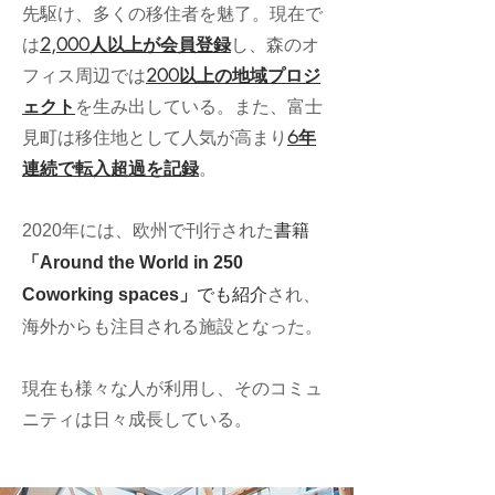
先駆け、多くの移住者を魅了。現在で
は
2,000人以上が会員登録
し、森のオ
フィス周辺では
200以上の地域プロジ
ェクト
を生み出している。また、富士
見町は移住地として人気が高まり
6年
連続で転入超過を記録
。
年には、欧州で刊行された
書籍
2020
「
Around the World in 250
」
でも紹介
され、
Coworking spaces
海外からも注目される施設となった。
現在も様々な人が利用し、そのコミュ
ニティは日々成長している。