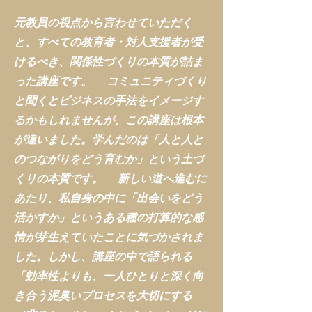
元教員の視点から言わせていただく
と、すべての教育者・対人支援者が受
けるべき、関係性づくりの本質が詰ま
った講座です。 コミュニティづくり
と聞くとビジネスの手法をイメージす
るかもしれませんが、この講座は根本
が違いました。学んだのは「人と人と
のつながりをどう育むか」という土づ
くりの本質です。 新しい道へ進むに
あたり、私自身の中に「出会いをどう
活かすか」というある種の打算的な感
情が芽生えていたことに気づかされま
した。しかし、講座の中で語られる
「効率性よりも、一人ひとりと深く向
き合う泥臭いプロセスを大切にする