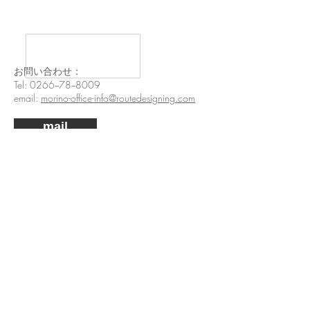
お問い合わせ：
Tel: 0266−78−8009
email:
morino-office-info@routedesigning.com
mail
〒399-0211