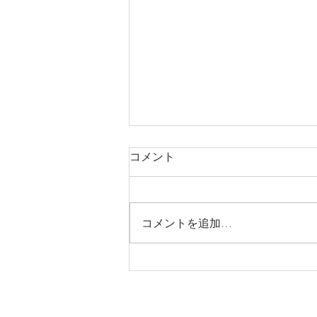
コメント
コメントを追加…
＜SHORT ESSAY＞キッチンが
あるということ