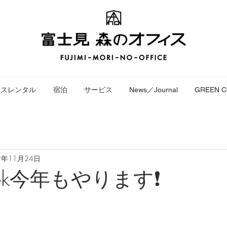
ースレンタル
宿泊
サービス
News／Journal
GREEN 
2年11月24日
eek今年もやります❗️