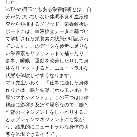
した。
WBMの目玉でもある栄養解析とは、自
分が気づいていない体調不良を血液検
査から類推するメソッド。栄養解析レ
ポートには、血液検査データに基づい
て解析された栄養素の状態が明記され
ています。このデータを参考に足りな
い栄養素をサプリメントで補ったり、
食事、睡眠、運動を改善したりして身
体をリセットすると、ニュートラルな
状態を体験しやすくなります。
マサ先生いわく、「仕事に適した身体
作りとは、腸と副腎（ホルモン系）と
脳のマネジメント」。この三つは自律
神経に影響を及ぼす場所なので、腸と
副腎のマネジメントをしっかりするこ
とがブレインマネジメントにも繋が
り、結果的にニュートラルな身体の状
態を体現できるそうです。