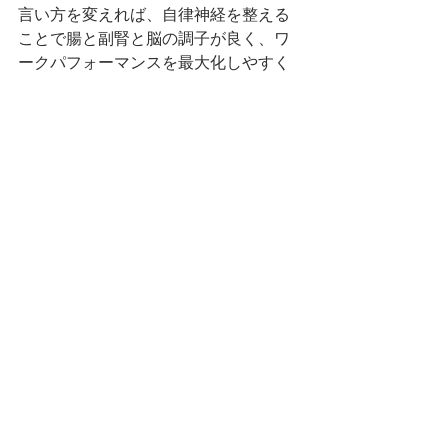
言い方を変えれば、自律神経を整える
ことで腸と副腎と脳の調子が良く、ワ
ークパフォーマンスを最大化しやすく
なります。食事面から見ると、自律神
経を乱すのは砂糖、カフェイン、グル
テン（小麦粉）。これらを極力避け、
タンパク質の摂取量を増やし、寝る前
のデジタルデトックスで質の良い睡眠
をとって自律神経を整え、「ながら運
動」も意識した生活をしばらく続けて
みることになりました。