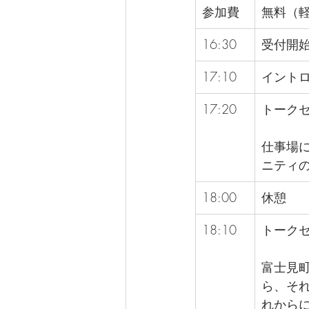
参加費
無料（
16:30
受付開
17:10
イント
17:20
トークセ
仕事場
ニティ
18:00
休憩
18:10
トーク
富士見
ら、そ
れから