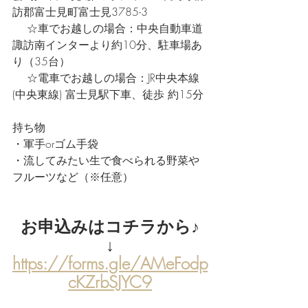
訪郡富士見町富士見3785-3
　 ☆車でお越しの場合：中央自動車道 
諏訪南インターより約10分、駐車場あ
り（35台）
　 ☆電車でお越しの場合：JR中央本線
(中央東線) 富士見駅下車、徒歩 約15分
持ち物	
・軍手orゴム手袋
・流してみたい生で食べられる野菜や
フルーツなど（※任意）
お申込みはコチラから♪
↓
https://forms.gle/AMeFodp
cKZrbSJYC9