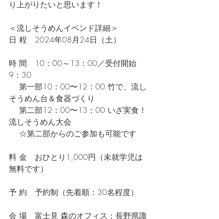
り上がりたいと思います！
＜流しそうめんイベンド詳細＞
日 程　2024年08月24日（土）
時 間　10：00～13：00／受付開始 
9：30
　 第一部10：00〜12：00 ⽵で、流し
そうめん台＆食器づくり
　 第二部12：00〜13：00 いざ実食！
流しそうめん大会
　 ☆第二部からのご参加も可能です
料 金　おひとり1,000円（未就学児は
無料です）
予 約　予約制（先着順：30名程度）
会 場　富士見 森のオフィス：長野県諏