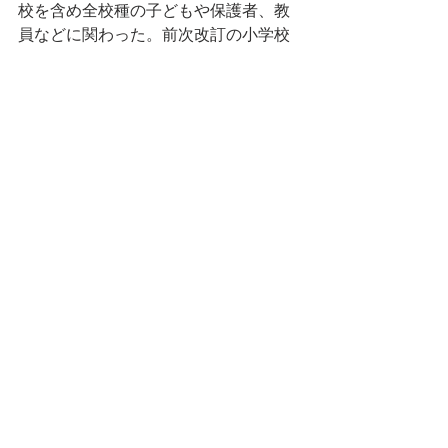
校を含め全校種の子どもや保護者、教
員などに関わった。前次改訂の小学校
学習指導要領小学校生活科の改善協力
者、現在は教科書会社の編集協力者を
務めている。1997年山梨県北杜市に移
住後は子どもの学び場支援や子育て相
談など多岐にわたり活動。この春「コ
コロテラス相談室」を立ち上げ、子ど
もや親、教師のサポートを始める。
最新記事
すべて表示