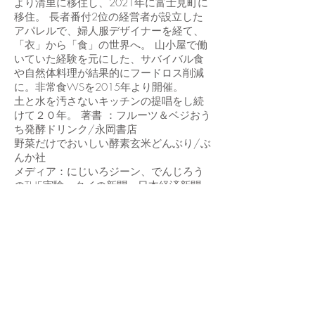
より清里に移住し、2021年に富士見町に
移住。 長者番付2位の経営者が設立した
アパレルで、婦人服デザイナーを経て、
「衣」から「食」の世界へ。 山小屋で働
いていた経験を元にした、サバイバル食
や自然体料理が結果的にフードロス削減
に。非常食WSを2015年より開催。
土と水を汚さないキッチンの提唱をし続
けて２０年。 著書 ：フルーツ＆ベジおう
ち発酵ドリンク/永岡書店
野菜だけでおいしい酵素玄米どんぶり/ぶ
んか社
メディア：にじいろジーン、でんじろう
のTHE実験、タイの新聞、日本経済新聞
他多数。 レシピ提供、東京ガス、講談社
ほか。 連載：自然栽培（奇跡のりんごの
木村さん監修）
お申し込みはこちら